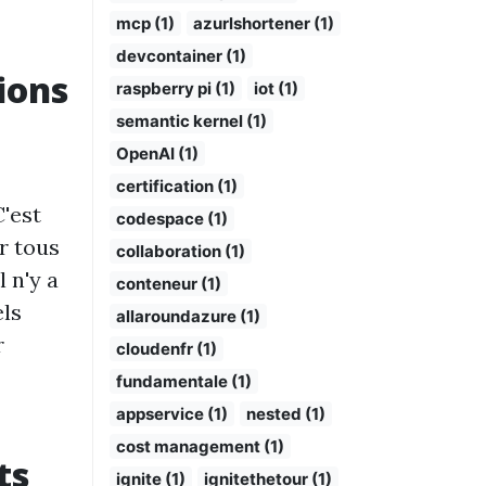
mcp (1)
azurlshortener (1)
devcontainer (1)
ions
raspberry pi (1)
iot (1)
semantic kernel (1)
OpenAI (1)
certification (1)
'est
codespace (1)
r tous
collaboration (1)
 n'y a
conteneur (1)
els
allaroundazure (1)
r
cloudenfr (1)
fundamentale (1)
appservice (1)
nested (1)
cost management (1)
ts
ignite (1)
ignitethetour (1)