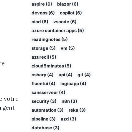
aspire (6)
blazor (6)
devops (6)
copilot (6)
cicd (6)
vscode (6)
azure container apps (5)
readingnotes (5)
storage (5)
vm (5)
azurecli (5)
re
cloud5minutes (5)
csharp (4)
api (4)
git (4)
fluentui (4)
logicapp (4)
sansserveur (4)
e votre
security (3)
n8n (3)
argent
automation (3)
reka (3)
pipeline (3)
azd (3)
database (3)