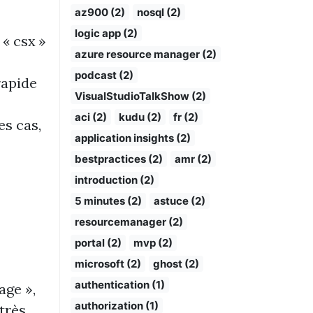
az900 (2)
nosql (2)
logic app (2)
 « csx »
azure resource manager (2)
podcast (2)
rapide
VisualStudioTalkShow (2)
aci (2)
kudu (2)
fr (2)
es cas,
application insights (2)
bestpractices (2)
amr (2)
introduction (2)
5 minutes (2)
astuce (2)
resourcemanager (2)
portal (2)
mvp (2)
microsoft (2)
ghost (2)
authentication (1)
age »,
authorization (1)
 très