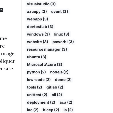
visualstudio (3)
e
azcopy (3)
event (3)
webapp (3)
devtestlab (3)
windows (3)
linux (3)
 une
website (3)
powerbi (3)
fre
resource manager (3)
torage
ubuntu (3)
pliquer
MicrosoftAzure (3)
r site
python (2)
nodejs (2)
low-code (2)
demo (2)
tools (2)
gitlab (2)
unittest (2)
cli (2)
deployment (2)
aca (2)
iac (2)
bicep (2)
ia (2)