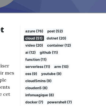
et
azure (76)
post (52)
cloud (51)
dotnet (20)
video (20)
container (12)
ai (12)
github (11)
function (11)
liser
serverless (11)
arm (10)
hir mes
oss (9)
youtube (9)
ple
cloud5mins (9)
rents
clouden5 (8)
e cet
infonuagique (8)
docker (7)
powershell (7)