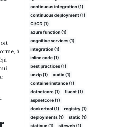
continuous integration (1)
continuous deployment (1)
CI/CD (1)
azure function (1)
cognitive services (1)
oit
integration (1)
forme, à
inline code (1)
éjà
best practices (1)
hui,
unzip (1)
audio (1)
ie
containerinstance (1)
dotnetcore (1)
fluent (1)
.
aspnetcore (1)
dockertool (1)
registry (1)
deployments (1)
static (1)
r
statique (1)
siteweb (1)