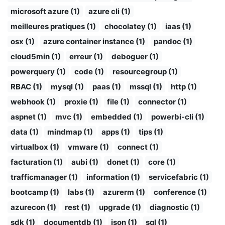
microsoft azure (1)
azure cli (1)
meilleures pratiques (1)
chocolatey (1)
iaas (1)
osx (1)
azure container instance (1)
pandoc (1)
cloud5min (1)
erreur (1)
deboguer (1)
powerquery (1)
code (1)
resourcegroup (1)
RBAC (1)
mysql (1)
paas (1)
mssql (1)
http (1)
webhook (1)
proxie (1)
file (1)
connector (1)
aspnet (1)
mvc (1)
embedded (1)
powerbi-cli (1)
data (1)
mindmap (1)
apps (1)
tips (1)
virtualbox (1)
vmware (1)
connect (1)
facturation (1)
aubi (1)
donet (1)
core (1)
trafficmanager (1)
information (1)
servicefabric (1)
bootcamp (1)
labs (1)
azurerm (1)
conference (1)
azurecon (1)
rest (1)
upgrade (1)
diagnostic (1)
sdk (1)
documentdb (1)
json (1)
sql (1)