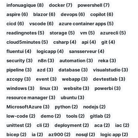
infonuagique (8)
docker (7)
powershell (7)
aspire (6)
blazor (6)
devops (6)
copilot (6)
cicd (6)
vscode (6)
azure container apps (5)
readingnotes (5)
storage (5)
vm (5)
azurecli (5)
cloud5minutes (5)
csharp (4)
api (4)
git (4)
fluentui (4)
logicapp (4)
sansserveur (4)
security (3)
n8n (3)
automation (3)
reka (3)
pipeline (3)
azd (3)
database (3)
visualstudio (3)
azcopy (3)
event (3)
webapp (3)
devtestlab (3)
windows (3)
linux (3)
website (3)
powerbi (3)
resource manager (3)
ubuntu (3)
MicrosoftAzure (3)
python (2)
nodejs (2)
low-code (2)
demo (2)
tools (2)
gitlab (2)
unittest (2)
cli (2)
deployment (2)
aca (2)
iac (2)
bicep (2)
ia (2)
az900 (2)
nosql (2)
logic app (2)