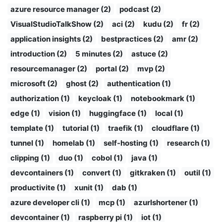
azure resource manager (2)
podcast (2)
VisualStudioTalkShow (2)
aci (2)
kudu (2)
fr (2)
application insights (2)
bestpractices (2)
amr (2)
introduction (2)
5 minutes (2)
astuce (2)
resourcemanager (2)
portal (2)
mvp (2)
microsoft (2)
ghost (2)
authentication (1)
authorization (1)
keycloak (1)
notebookmark (1)
edge (1)
vision (1)
huggingface (1)
local (1)
template (1)
tutorial (1)
traefik (1)
cloudflare (1)
tunnel (1)
homelab (1)
self-hosting (1)
research (1)
clipping (1)
duo (1)
cobol (1)
java (1)
devcontainers (1)
convert (1)
gitkraken (1)
outil (1)
productivite (1)
xunit (1)
dab (1)
azure developer cli (1)
mcp (1)
azurlshortener (1)
devcontainer (1)
raspberry pi (1)
iot (1)