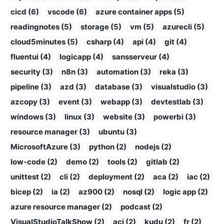
cicd (6)
vscode (6)
azure container apps (5)
readingnotes (5)
storage (5)
vm (5)
azurecli (5)
cloud5minutes (5)
csharp (4)
api (4)
git (4)
fluentui (4)
logicapp (4)
sansserveur (4)
security (3)
n8n (3)
automation (3)
reka (3)
pipeline (3)
azd (3)
database (3)
visualstudio (3)
azcopy (3)
event (3)
webapp (3)
devtestlab (3)
windows (3)
linux (3)
website (3)
powerbi (3)
resource manager (3)
ubuntu (3)
MicrosoftAzure (3)
python (2)
nodejs (2)
low-code (2)
demo (2)
tools (2)
gitlab (2)
unittest (2)
cli (2)
deployment (2)
aca (2)
iac (2)
bicep (2)
ia (2)
az900 (2)
nosql (2)
logic app (2)
azure resource manager (2)
podcast (2)
VisualStudioTalkShow (2)
aci (2)
kudu (2)
fr (2)