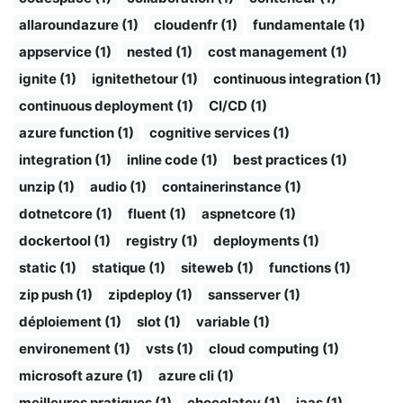
allaroundazure (1)
cloudenfr (1)
fundamentale (1)
appservice (1)
nested (1)
cost management (1)
ignite (1)
ignitethetour (1)
continuous integration (1)
continuous deployment (1)
CI/CD (1)
azure function (1)
cognitive services (1)
integration (1)
inline code (1)
best practices (1)
unzip (1)
audio (1)
containerinstance (1)
dotnetcore (1)
fluent (1)
aspnetcore (1)
dockertool (1)
registry (1)
deployments (1)
static (1)
statique (1)
siteweb (1)
functions (1)
zip push (1)
zipdeploy (1)
sansserver (1)
déploiement (1)
slot (1)
variable (1)
environement (1)
vsts (1)
cloud computing (1)
microsoft azure (1)
azure cli (1)
meilleures pratiques (1)
chocolatey (1)
iaas (1)