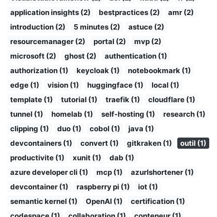
application insights (2)
bestpractices (2)
amr (2)
introduction (2)
5 minutes (2)
astuce (2)
resourcemanager (2)
portal (2)
mvp (2)
microsoft (2)
ghost (2)
authentication (1)
authorization (1)
keycloak (1)
notebookmark (1)
edge (1)
vision (1)
huggingface (1)
local (1)
template (1)
tutorial (1)
traefik (1)
cloudflare (1)
tunnel (1)
homelab (1)
self-hosting (1)
research (1)
clipping (1)
duo (1)
cobol (1)
java (1)
devcontainers (1)
convert (1)
gitkraken (1)
outil (1)
productivite (1)
xunit (1)
dab (1)
azure developer cli (1)
mcp (1)
azurlshortener (1)
devcontainer (1)
raspberry pi (1)
iot (1)
semantic kernel (1)
OpenAI (1)
certification (1)
codespace (1)
collaboration (1)
conteneur (1)