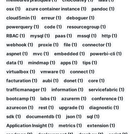
osx (1)
azure container instance (1)
pandoc (1)
cloud5min (1)
erreur (1)
deboguer (1)
powerquery (1)
code (1)
resourcegroup (1)
RBAC (1)
mysql (1)
paas (1)
mssql (1)
http (1)
webhook (1)
proxie (1)
file (1)
connector (1)
aspnet (1)
mvc (1)
embedded (1)
powerbi-cli (1)
data (1)
mindmap (1)
apps (1)
tips (1)
virtualbox (1)
vmware (1)
connect (1)
facturation (1)
aubi (1)
donet (1)
core (1)
trafficmanager (1)
information (1)
servicefabric (1)
bootcamp (1)
labs (1)
azurerm (1)
conference (1)
azurecon (1)
rest (1)
upgrade (1)
diagnostic (1)
sdk (1)
documentdb (1)
json (1)
sql (1)
Application Insight (1)
metrics (1)
extension (1)