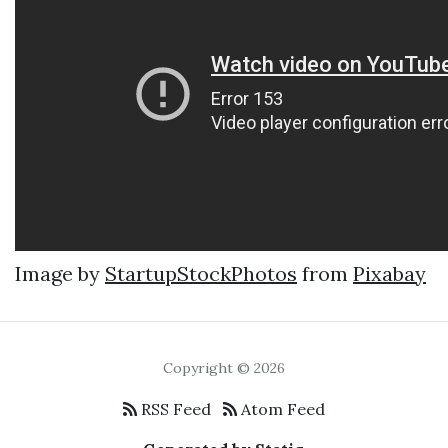
Image by
StartupStockPhotos
from
Pixabay
Copyright © 2026
RSS Feed
Atom Feed