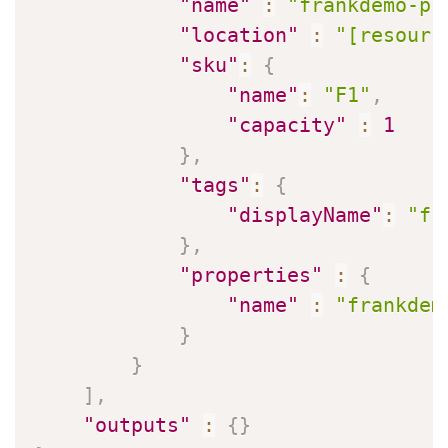
"name"
:
"frankdemo-pl
"location"
:
"[resourc
"sku"
:
{
"name"
:
"F1"
,
"capacity"
:
1
}
,
"tags"
:
{
"displayName"
:
"fr
}
,
"properties"
:
{
"name"
:
"frankdem
}
}
]
,
"outputs"
:
{
}