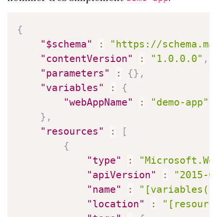
{
"$schema"
:
"https://schema.ma
"contentVersion"
:
"1.0.0.0"
,
"parameters"
:
{
}
,
"variables"
:
{
"webAppName"
:
"demo-app"
}
,
"resources"
:
[
{
"type"
:
"Microsoft.We
"apiVersion"
:
"2015-0
"name"
:
"[variables('
"location"
:
"[resourc