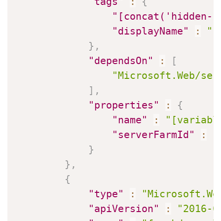
"tags"
:
{
"[concat('hidden-r
"displayName"
:
"[
}
,
"dependsOn"
:
[
"Microsoft.Web/ser
]
,
"properties"
:
{
"name"
:
"[variabl
"serverFarmId"
:
"
}
}
,
{
"type"
:
"Microsoft.We
"apiVersion"
:
"2016-0