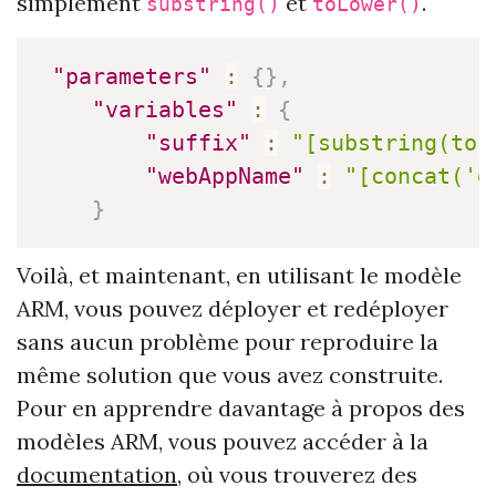
simplement
et
.
substring()
toLower()
"parameters"
:
{
}
,
"variables"
:
{
"suffix"
:
"[substring(toL
"webAppName"
:
"[concat('d
}
Voilà, et maintenant, en utilisant le modèle
ARM, vous pouvez déployer et redéployer
sans aucun problème pour reproduire la
même solution que vous avez construite.
Pour en apprendre davantage à propos des
modèles ARM, vous pouvez accéder à la
documentation
, où vous trouverez des