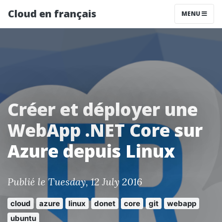
Cloud en français
MENU
Créer et déployer une
WebApp .NET Core sur
Azure depuis Linux
Publié le Tuesday, 12 July 2016
cloud
azure
linux
donet
core
git
webapp
ubuntu