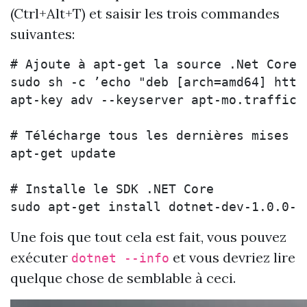
(Ctrl+Alt+T) et saisir les trois commandes
suivantes:
# Ajoute à apt-get la source .Net Core

sudo sh -c ’echo "deb [arch=amd64] http
apt-key adv --keyserver apt-mo.trafficm
# Télécharge tous les dernières mises a 
apt-get update

# Installe le SDK .NET Core

Une fois que tout cela est fait, vous pouvez
exécuter
et vous devriez lire
dotnet --info
quelque chose de semblable à ceci.